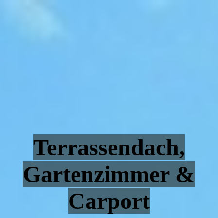
Terrassendach,
Gartenzimmer &
Carport